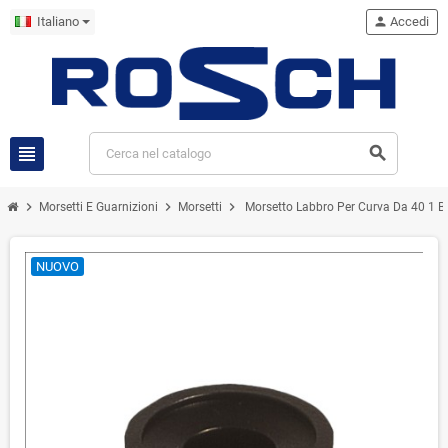
Italiano
person
Accedi
view_headline
search
chevron_right
chevron_right
chevron_right
Morsetti E Guarnizioni
Morsetti
Morsetto Labbro Per Curva Da 40 1 B
NUOVO